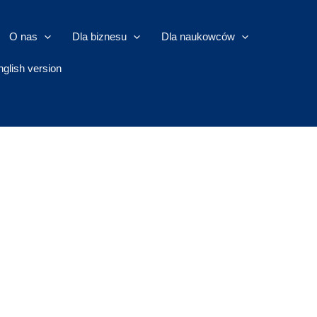
O nas
Dla biznesu
Dla naukowców
nglish version