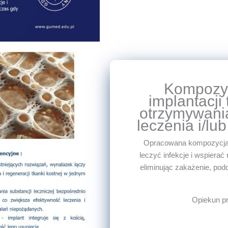
Kompozyc
implantacji 
otrzymywania
leczenia i/lub
Opracowana kompozycja łą
leczyć infekcje i wspierać
eliminując zakażenie, pod
Opiekun pr