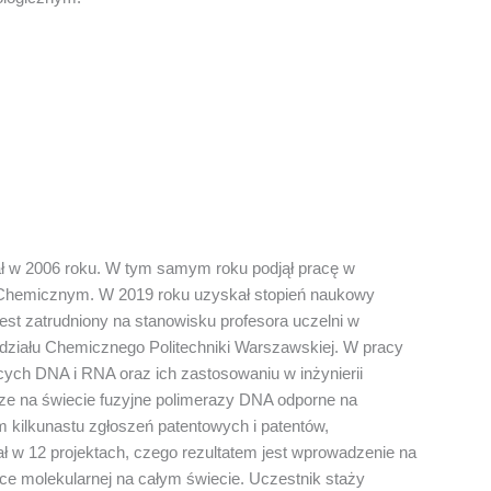
ał w 2006 roku. W tym samym roku podjął pracę w
le Chemicznym. W 2019 roku uzyskał stopień naukowy
jest zatrudniony na stanowisku profesora uczelni w
ziału Chemicznego Politechniki Warszawskiej. W pracy
cych DNA i RNA oraz ich zastosowaniu w inżynierii
wsze na świecie fuzyjne polimerazy DNA odporne na
m kilkunastu zgłoszeń patentowych i patentów,
iał w 12 projektach, czego rezultatem jest wprowadzenie na
yce molekularnej na całym świecie. Uczestnik staży