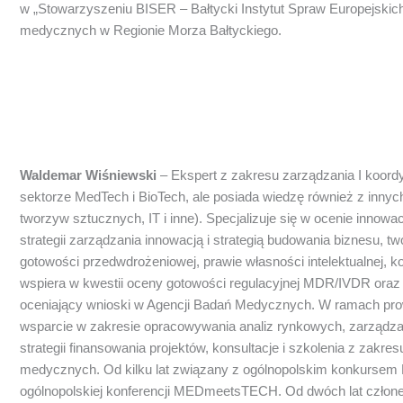
w „Stowarzyszeniu BISER – Bałtycki Instytut Spraw Europejskich 
medycznych w Regionie Morza Bałtyckiego.
Waldemar Wiśniewski
– Ekspert z zakresu zarządzania I koordy
sektorze MedTech i BioTech, ale posiada wiedzę również z inny
tworzyw sztucznych, IT i inne). Specjalizuje się w ocenie innowac
strategii zarządzania innowacją i strategią budowania biznesu
gotowości przedwdrożeniowej, prawie własności intelektualnej, 
wspiera w kwestii oceny gotowości regulacyjnej MDR/IVDR ora
oceniający wnioski w Agencji Badań Medycznych. W ramach prow
wsparcie w zakresie opracowywania analiz rynkowych, zarządzan
strategii finansowania projektów, konsultacje i szkolenia z zakr
medycznych. Od kilku lat związany z ogólnopolskim konkursem E(
ogólnopolskiej konferencji MEDmeetsTECH. Od dwóch lat człone