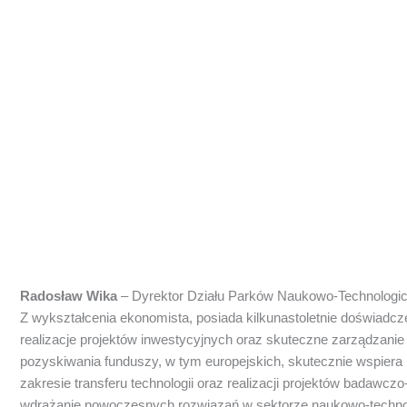
Radosław Wika
–
Dyrektor Działu Parków Naukowo-Technologicz
Z wykształcenia ekonomista, posiada kilkunastoletnie doświadcze
realizacje projektów inwestycyjnych oraz skuteczne zarządzanie
pozyskiwania funduszy, w tym europejskich, skutecznie wspiera
zakresie transferu technologii oraz realizacji projektów badaw
wdrażanie nowoczesnych rozwiązań w sektorze naukowo-techn