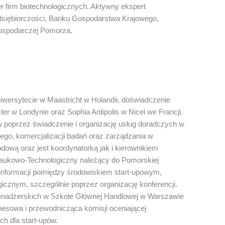
r firm biotechnologicznych. Aktywny ekspert
edsiębiorczości, Banku Gospodarstwa Krajowego,
 Gospodarczej Pomorza.
ersytecie w Maastricht w Holandii, doświadczenie
 w Londynie oraz Sophia Antipolis w Nicei we Francji.
w poprzez świadczenie i organizację usług doradczych w
ego, komercjalizacji badań oraz zarządzania w
dową oraz jest koordynatorką jak i kierownikiem
ukowo-Technologiczny należący do Pomorskiej
 informacji pomiędzy środowiskiem start-upowym,
znym, szczególnie poprzez organizację konferencji.
enadżerskich w Szkole Głównej Handlowej w Warszawie
nesowa i przewodnicząca komisji oceniającej
h dla start-upów.