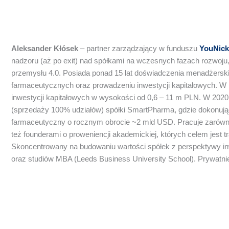
Aleksander Kłósek
– partner zarządzający w funduszu
YouNick
nadzoru (aż po exit) nad spółkami na wczesnych fazach rozwoju
przemysłu 4.0. Posiada ponad 15 lat doświadczenia menadżersk
farmaceutycznych oraz prowadzeniu inwestycji kapitałowych. W 
inwestycji kapitałowych w wysokości od 0,6 – 11 m PLN. W 2020 r
(sprzedaży 100% udziałów) spółki SmartPharma, gdzie dokonuj
farmaceutyczny o rocznym obrocie ~2 mld USD. Pracuje zarówno 
też founderami o proweniencji akademickiej, których celem jest
Skoncentrowany na budowaniu wartości spółek z perspektywy in
oraz studiów MBA (Leeds Business University School). Prywatnie