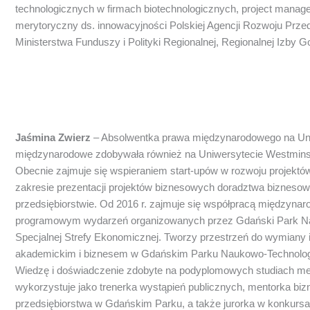
technologicznych w firmach biotechnologicznych, project manage
merytoryczny ds. innowacyjności Polskiej Agencji Rozwoju Prz
Ministerstwa Funduszy i Polityki Regionalnej, Regionalnej Izby
Jaśmina Zwierz
–
Absolwentka prawa międzynarodowego na Uniw
międzynarodowe zdobywała również na Uniwersytecie Westminster
Obecnie zajmuje się wspieraniem start-upów w rozwoju projektó
zakresie prezentacji projektów biznesowych doradztwa biznesow
przedsiębiorstwie.
Od 2016 r. zajmuje się współpracą międzynaro
programowym wydarzeń organizowanych przez Gdański Park Na
Specjalnej Strefy Ekonomicznej. Tworzy przestrzeń do wymiany
akademickim i biznesem w Gdańskim Parku Naukowo-Technologic
Wiedzę i doświadczenie zdobyte na podyplomowych studiach m
wykorzystuje jako trenerka wystąpień publicznych, mentorka biz
przedsiębiorstwa w Gdańskim Parku, a także jurorka w konkursac