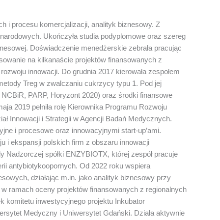
 i procesu komercjalizacji, analityk biznesowy. Z
dzynarodowych. Ukończyła studia podyplomowe oraz szereg
iznesowej. Doświadczenie menedżerskie zebrała pracując
nsowanie na kilkanaście projektów finansowanych z
ozwoju innowacji. Do grudnia 2017 kierowała zespołem
etody Treg w zwalczaniu cukrzycy typu 1. Pod jej
 NCBiR, PARP, Horyzont 2020) oraz środki finansowe
maja 2019 pełniła rolę Kierownika Programu Rozwoju
ł Innowacji i Strategii w Agencji Badań Medycznych.
jne i procesowe oraz innowacyjnymi start-up’ami.
u i ekspansji polskich firm z obszaru innowacji
 Nadzorczej spółki ENZYBIOTX, której zespół pracuje
ii antybiotykoopornych. Od 2022 roku wspiera
esowych, działając m.in. jako analityk biznesowy przy
w ramach oceny projektów finansowanych z regionalnych
komitetu inwestycyjnego projektu Inkubator
ersytet Medyczny i Uniwersytet Gdański. Działa aktywnie