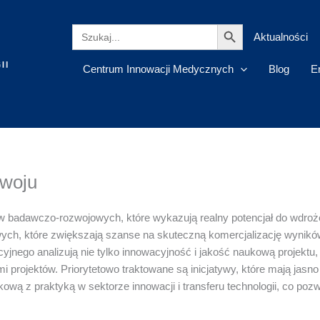
Search Button
Search
Aktualności
for:
Centrum Innowacji Medycznych
Blog
E
zwoju
w badawczo-rozwojowych, które wykazują realny potencjał do wdroże
h, które zwiększają szanse na skuteczną komercjalizację wyników
yjnego analizują nie tylko innowacyjność i jakość naukową projektu
projektów. Priorytetowo traktowane są inicjatywy, które mają jasn
kową z praktyką w sektorze innowacji i transferu technologii, co p