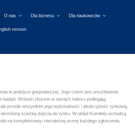
O nas
Dla biznesu
Dla naukowców
nglish version
nia w praktyce gospodarczej. Jego celem jest umożliwienie
 badań. Wnioski złożone w ramach naboru podlegają
, ale przede wszystkim jego wykonalność i atrakcyjność rynkową.
o określoną ścieżkę dojścia do rynku. W skład Komitetu wchodzą
ozwala na kompleksową i niezależną ocenę każdego zgłoszenia.