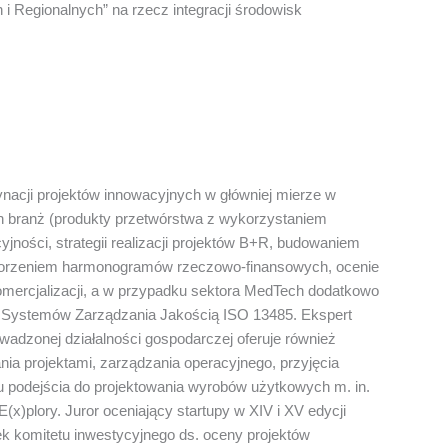
i Regionalnych” na rzecz integracji środowisk
nacji projektów innowacyjnych w główniej mierze w
ch branż (produkty przetwórstwa z wykorzystaniem
yjności, strategii realizacji projektów B+R, budowaniem
, tworzeniem harmonogramów rzeczowo-finansowych, ocenie
komercjalizacji, a w przypadku sektora MedTech dodatkowo
z Systemów Zarządzania Jakością ISO 13485. Ekspert
adzonej działalności gospodarczej oferuje również
ia projektami, zarządzania operacyjnego, przyjęcia
esu podejścia do projektowania wyrobów użytkowych m. in.
x)plory. Juror oceniający startupy w XIV i XV edycji
k komitetu inwestycyjnego ds. oceny projektów