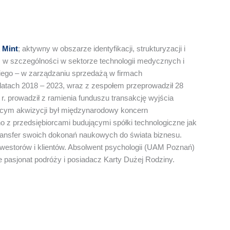
 Mint
; aktywny w obszarze identyfikacji, strukturyzacji i
, w szczególności w sektorze technologii medycznych i
iego – w zarządzaniu sprzedażą w firmach
latach 2018 – 2023, wraz z zespołem przeprowadził 28
. prowadził z ramienia funduszu transakcję wyjścia
ącym akwizycji był międzynarodowy koncern
z przedsiębiorcami budującymi spółki technologiczne jak
 transfer swoich dokonań naukowych do świata biznesu.
westorów i klientów. Absolwent psychologii (UAM Poznań)
 pasjonat podróży i posiadacz Karty Dużej Rodziny.