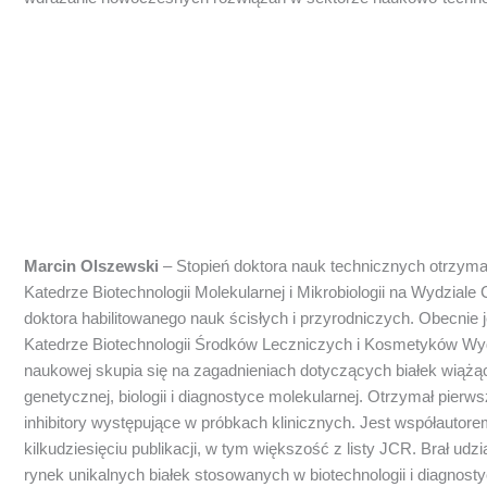
Marcin Olszewski
– Stopień doktora nauk technicznych otrzym
Katedrze Biotechnologii Molekularnej i Mikrobiologii na Wydzia
doktora habilitowanego nauk ścisłych i przyrodniczych. Obecnie 
Katedrze Biotechnologii Środków Leczniczych i Kosmetyków Wyd
naukowej skupia się na zagadnieniach dotyczących białek wiążą
genetycznej, biologii i diagnostyce molekularnej. Otrzymał pier
inhibitory występujące w próbkach klinicznych. Jest współautore
kilkudziesięciu publikacji, w tym większość z listy JCR. Brał udz
rynek unikalnych białek stosowanych w biotechnologii i diagnost