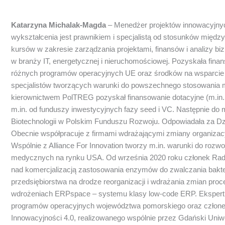
Katarzyna Michalak-Magda
– Menedżer projektów innowacyjnych
wykształcenia jest prawnikiem i specjalistą od stosunków mię
kursów w zakresie zarządzania projektami, finansów i analizy b
w branży IT, energetycznej i nieruchomościowej. Pozyskała fina
różnych programów operacyjnych UE oraz środków na wsparcie r
specjalistów tworzących warunki do powszechnego stosowania m
kierownictwem PolTREG pozyskał finansowanie dotacyjne (m.in.
m.in. od funduszy inwestycyjnych fazy seed i VC. Następnie do 
Biotechnologii w Polskim Funduszu Rozwoju. Odpowiadała za Dzia
Obecnie współpracuje z firmami wdrażającymi zmiany organizacy
Wspólnie z Alliance For Innovation tworzy m.in. warunki do rozwoj
medycznych na rynku USA. Od września 2020 roku członek Rady
nad komercjalizacją zastosowania enzymów do zwalczania bakter
przedsiębiorstwa na drodze reorganizacji i wdrażania zmian proc
wdrożeniach ERPspace – systemu klasy low-code ERP. Ekspert 
programów operacyjnych województwa pomorskiego oraz członek 
Innowacyjności 4.0, realizowanego wspólnie przez Gdański Uniw