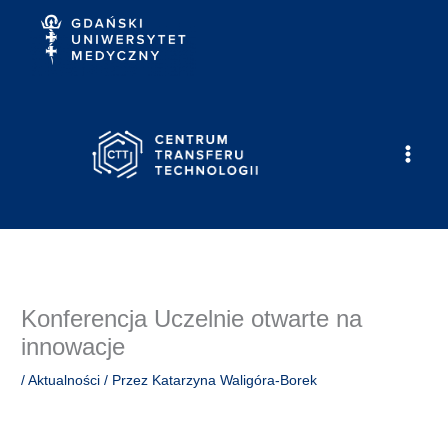
Przejdź
do
treści
Konferencja Uczelnie otwarte na
innowacje
/
Aktualności
/ Przez
Katarzyna Waligóra-Borek