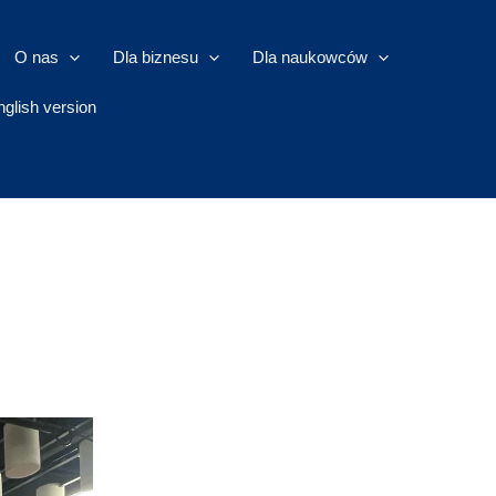
O nas
Dla biznesu
Dla naukowców
nglish version