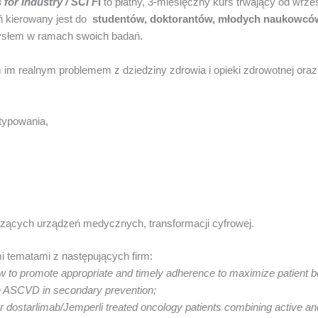
 for Industry / SCI F
I
to płatny, 3-miesięczny kurs trwający od wrze
ń kierowany jest do
studentów, doktorantów, młodych naukowcó
mysłem w ramach swoich badań.
im realnym problemem z dziedziny zdrowia i opieki zdrowotnej oraz
otypowania,
otyczących urządzeń medycznych, transformacji cyfrowej.
i tematami z następujących firm:
how to promote appropriate and timely adherence to maximize patient bene
th ASCVD in secondary prevention;
 for dostarlimab/Jemperli treated oncology patients combining acti