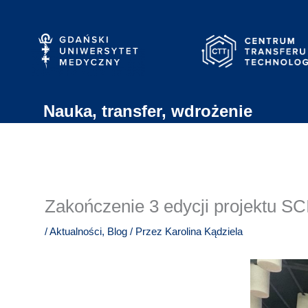
Przejdź
do
treści
Nauka, transfer, wdrożenie
Zakończenie 3 edycji projektu SCI
/
Aktualności
,
Blog
/ Przez
Karolina Kądziela