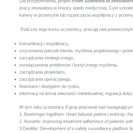
Dla przypomnienia, projekt
From Scientists to Innovators
pracy innowatora w branży opieki medycznej. Cykl szkole
kariery w przemyśle lub rozpoczęcia współpracy z prze
Podczas tego kursu uczestnicy, pracują nad powierzonym 
komunikacji i współpracy,
zrozumienia potrzeb klienta, myślenia projektowego i prot
zarządzania strategicznego,
rozwiązywania problemów i krytycznego myślenia,
zarządzania projektami,
zarządzania operacyjnego,
finansami i dostępem do rynku,
informacji na temat własności intelektualnej, regulacji d
W tym roku uczestnicy 8 grup pracowali nad następującym
1. Boehringer Ingelhein:
Heart failure& patient centricity: 
2. Novartis:
Improving treatment adherence of patients wi
3.Deolitte:
Development of a safety surveillance platform