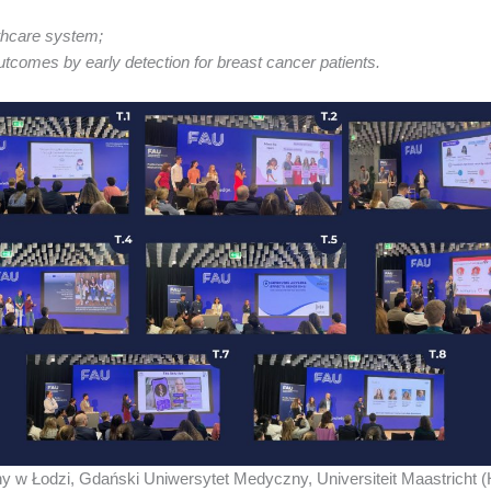
lthcare system;
utcomes by early detection for breast cancer patients.
 Łodzi, Gdański Uniwersytet Medyczny, Universiteit Maastricht (Holan