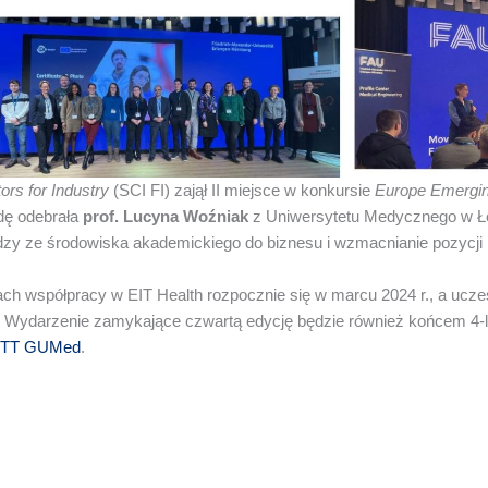
ors for Industry
(SCI FI) zajął II miejsce w konkursie
Europe Emergi
odę odebrała
prof. Lucyna Woźniak
z Uniwersytetu Medycznego w Łodz
dzy ze środowiska akademickiego do biznesu i wzmacnianie pozycji
ach współpracy w EIT Health rozpocznie się w marcu 2024 r., a ucze
 Wydarzenie zamykające czwartą edycję będzie również końcem 4-le
 CTT GUMed
.