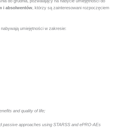
śnia do grudnia, pozwalający na nabycie umiejętności do
w
i absolwentów
, którzy są zainteresowani rozpoczęciem
 nabywają umiejętności w zakresie:
fits and quality of life;
ve and passive approaches using STARSS and ePRO-AEs