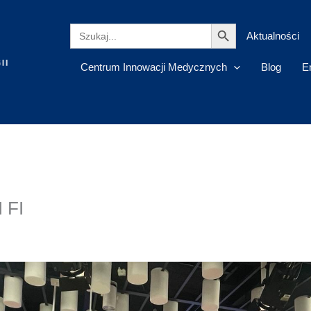
Search Button
Search
Aktualności
for:
Centrum Innowacji Medycznych
Blog
E
 FI