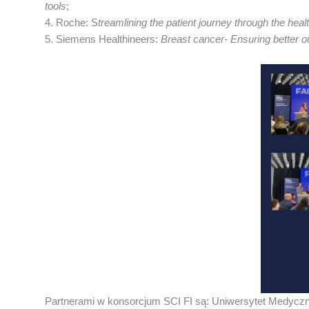
tools
;
4. Roche: S
treamlining the patient journey through the hea
5. Siemens Healthineers:
Breast cancer- Ensuring better o
Partnerami w konsorcjum SCI FI są: Uniwersytet Medyczny w