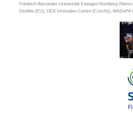
Friedrich-Alexander-Universität Erlangen-Nürnberg (Niemcy
Deolitte (EU), DEX Innovation Centre (Czechy), MADoPA (F