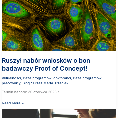
Ruszył nabór wniosków o bon
badawczy Proof of Concept!
Aktualności
,
Baza programów: doktoranci
,
Baza programów:
pracownicy
,
Blog
/ Przez
Marta Trzeciak
Termin naboru: 30 czerwca 2026 r.
Ruszył
Read More »
nabór
wniosków