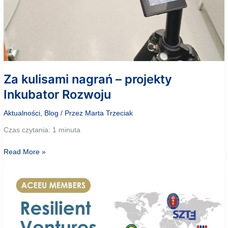
Za kulisami nagrań – projekty
Inkubator Rozwoju
Aktualności
,
Blog
/ Przez
Marta Trzeciak
Czas czytania: 1 minuta
Za
Read More »
kulisami
nagrań
–
projekty
Inkubator
Rozwoju