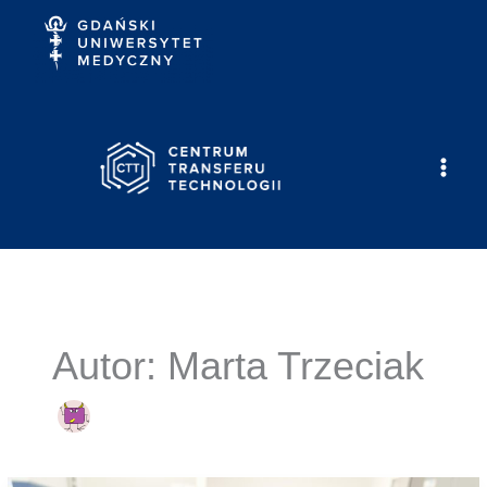
Przejdź
do
treści
Autor: Marta Trzeciak