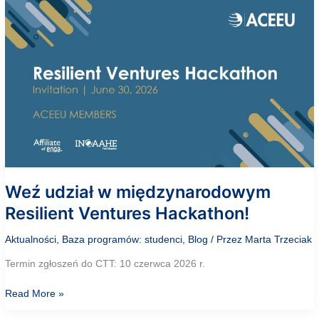
–
porozumienia
podpisane!
Weź udział w międzynarodowym
Resilient Ventures Hackathon!
Aktualności
,
Baza programów: studenci
,
Blog
/ Przez
Marta Trzeciak
Termin zgłoszeń do CTT: 10 czerwca 2026 r.
Weź
Read More »
udział