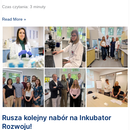
Czas czytania: 3 minuty
Studenci
Read More »
GUMed
zwyciężyli
w
międzynarodowym
Resilient
Ventures
Hackathon!
Rusza kolejny nabór na Inkubator
Rozwoju!