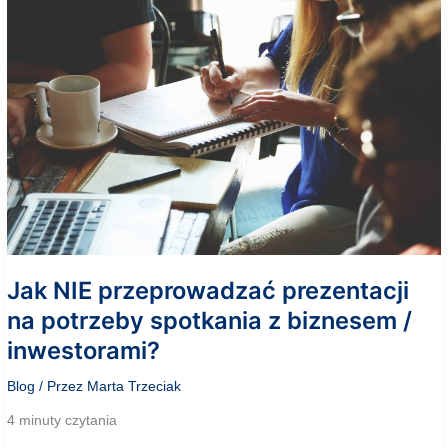
o
bon
badawczy
Proof
of
Concept!
Jak NIE przeprowadzać prezentacji
na potrzeby spotkania z biznesem /
inwestorami?
Blog
/ Przez
Marta Trzeciak
4 minuty czytania