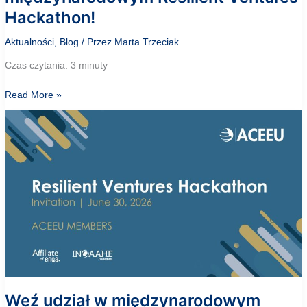
Hackathon!
Aktualności
,
Blog
/ Przez
Marta Trzeciak
Czas czytania: 3 minuty
Studenci
Read More »
GUMed
zwyciężyli
w
międzynarodowym
Resilient
Ventures
Hackathon!
Weź udział w międzynarodowym