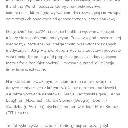
europejskich przedstawił Peter Zeihan w wystąpieniu „Europe at
the of the World”, podczas którego nakreślił możliwe
scenariusze, które będą wyzwaniem dla rozwijającej się Europy
we wszystkich aspektach od gospodarczego, przez naukowy.
Drugi dzień Impact’24 na scenie health to wyzwania z jakimi
mierzy się współczesna medycyna. Począwszy od nowoczesnej
diagnostyki bazującej na inteligentnym przetwarzaniu danych
medycznych. Jorg-Michael Rupp z Roche przedstawił podejście
w zakresie „Screening and proper diagnositics – key success
factors for a healthier society” – wyzwania przed jakimi stoją
firmy farmaceutyczne.
Nad kwestiami związanymi ze zbieraniem i analizowaniem
danych medycznych z którymi wiążą się ogromne możliwości,
ale także wyzwania debatowali Maciej Piotrowski (Iqvia), Anna
Loughran (Novartis),. Marcin Sieniek (Google), Dominik
Swadźba (uPAcjenta), dyskusję moderował Jean-Marc Bourez
(EIT Health).
Temat wykorzystania sztucznej inteligencji poruszany był