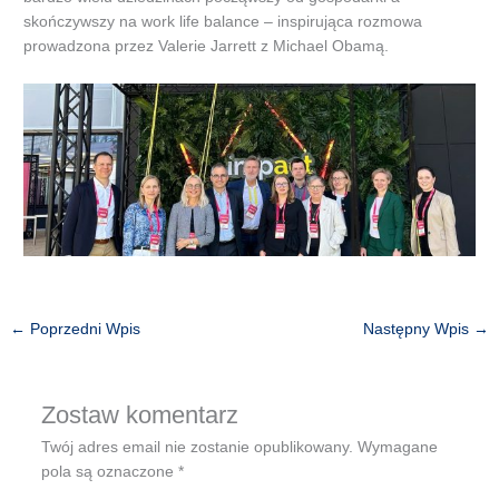
skończywszy na work life balance – inspirująca rozmowa
prowadzona przez Valerie Jarrett z Michael Obamą.
←
Poprzedni Wpis
Następny Wpis
→
Zostaw komentarz
Twój adres email nie zostanie opublikowany.
Wymagane
pola są oznaczone
*