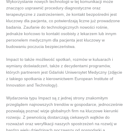
Wykorzystanie nowych technologii w tej komunikacji może
znacząco usprawnić procedury diagnostyczne oraz
terapeutyczne z zastrzeżeniem, że kontakt bezpośredni jest
kluczowy dla pacjenta, co potwierdzają liczne już prowadzone
badania. Zaufanie do technologicznych nowości rośnie,
jednakże końcowo to kontakt osobisty z lekarzem lub innym
personelem medycznym dla pacjenta jest kluczowy w
budowaniu poczucia bezpieczeństwa.
Impact to także możliwość spotkań, rozmów w kuluarach i
wymiany doświadczeń, także z decydentami programów,
których partnerem jest Gdański Uniwersytet Medyczny (zdjęcie
z takiego spotkania z kierownictwem European Institute of
Innovation and Technology).
Wydarzenia typu Impact są z jednej strony znakomitym
przeglądem najnowszych trendów w gospodarce, jednocześnie
pozwalają poznać wizje globalnych firm na kluczowe kierunki
rozwoju. Z pewnością dostarczają ciekawych wątków do
rozważań oraz weryfikacji naszych spostrzeżeń na rozwój w
bardzo wielu dziedzinach począwszy od gospodarki a